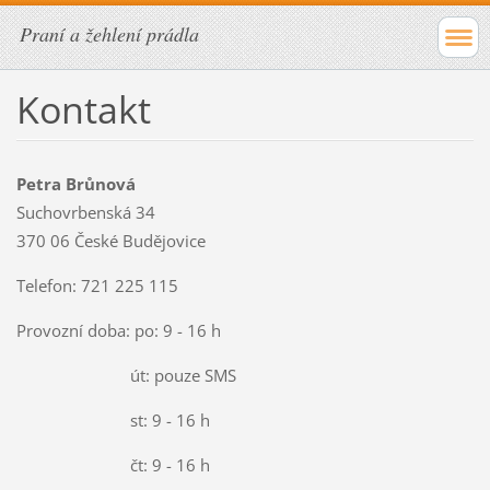
Praní a žehlení prádla
Kontakt
Petra Brůnová
Suchovrbenská 34
370 06 České Budějovice
Telefon: 721 225 115
Provozní doba: po: 9 - 16 h
út: pouze SMS
st: 9 - 16 h
čt: 9 - 16 h